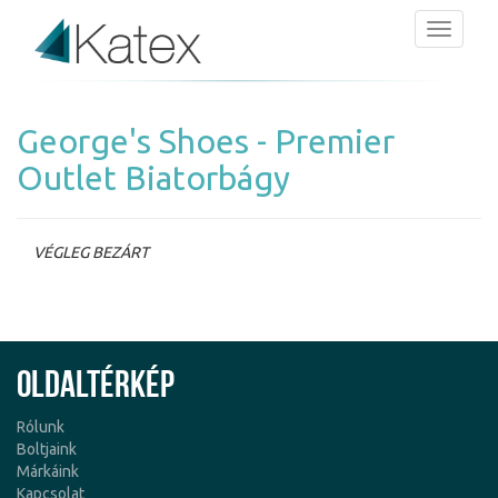
Menü
George's Shoes - Premier
Outlet Biatorbágy
VÉGLEG BEZÁRT
Oldaltérkép
Rólunk
Boltjaink
Márkáink
Kapcsolat