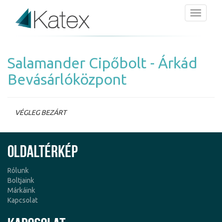
Menü
Salamander Cipőbolt - Árkád
Bevásárlóközpont
VÉGLEG BEZÁRT
Oldaltérkép
Rólunk
Boltjaink
Márkáink
Kapcsolat