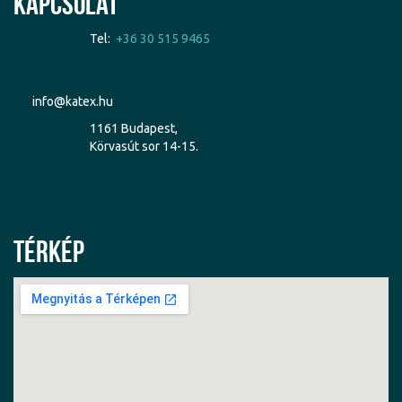
Kapcsolat
Tel:
+36 30 515 9465
info@katex.hu
1161 Budapest,
Körvasút sor 14-15.
Térkép