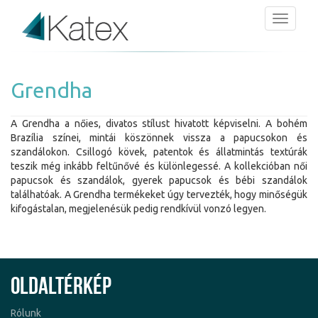
Menü
Grendha
A Grendha a nőies, divatos stílust hivatott képviselni. A bohém
Brazília színei, mintái köszönnek vissza a papucsokon és
szandálokon. Csillogó kövek, patentok és állatmintás textúrák
teszik még inkább feltűnővé és különlegessé. A kollekcióban női
papucsok és szandálok, gyerek papucsok és bébi szandálok
találhatóak. A Grendha termékeket úgy tervezték, hogy minőségük
kifogástalan, megjelenésük pedig rendkívül vonzó legyen.
Oldaltérkép
Rólunk