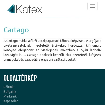
Menü
Cartago
A Cartago márka a férfi utcai papucsok táborát képviseli. A legújabb
divatirányzatoknak megfelelő értékeket hordozza, kifinomult,
könnyed eleganciát ad viselőjének miközben a nyári lábbelik
lazaságát is. A Cartago azoknak készült akik szeretnék kifejezni
önmagukat és szabadjára engedni saját stílusukat.
Oldaltérkép
Rólunk
Boltjaink
Márkáink
Kapcsolat